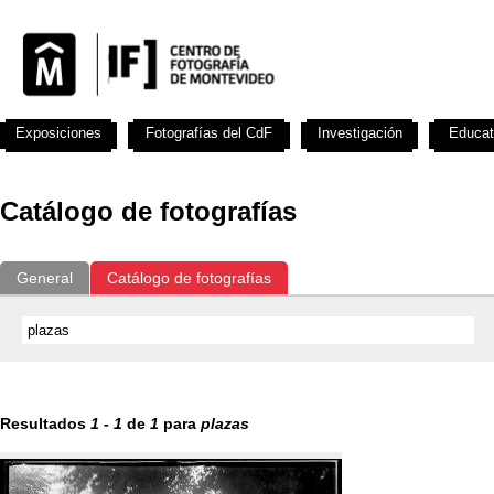
Exposiciones
Fotografías del CdF
Investigación
Educat
Catálogo de fotografías
General
Catálogo de fotografías
Resultados
1
-
1
de
1
para
plazas