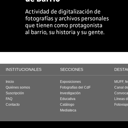
INSTITUCIONALES
SECCIONES
DESTA
Inicio
Exposiciones
MUFF, fes
Quiénes somos
Fotografías del CdF
Canal d
Suscripción
Investigación
Convoca
FAQ
Educativa
Líneas d
Contacto
Catálogo
Fotoviaj
Mediateca