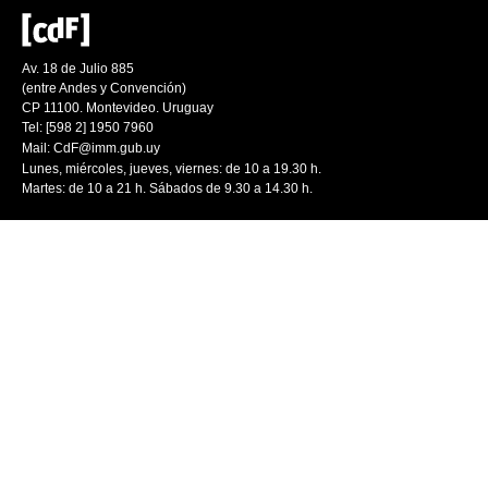
Av. 18 de Julio 885
(entre Andes y Convención)
CP 11100. Montevideo. Uruguay
Tel: [598 2] 1950 7960
Mail:
CdF@imm.gub.uy
Lunes, miércoles, jueves, viernes: de 10 a 19.30 h.
Martes: de 10 a 21 h. Sábados de 9.30 a 14.30 h.