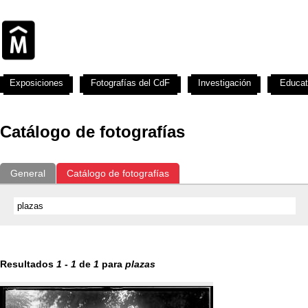
Exposiciones
Fotografías del CdF
Investigación
Educat
Catálogo de fotografías
General
Catálogo de fotografías
Resultados
1
-
1
de
1
para
plazas