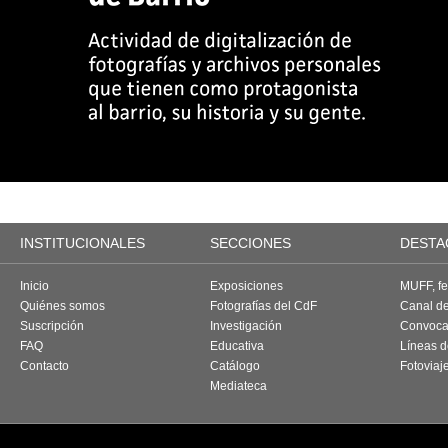
INSTITUCIONALES
SECCIONES
DESTA
Inicio
Exposiciones
MUFF, fes
Quiénes somos
Fotografías del CdF
Canal d
Suscripción
Investigación
Convoca
FAQ
Educativa
Líneas d
Contacto
Catálogo
Fotoviaj
Mediateca