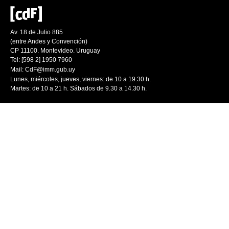
Av. 18 de Julio 885
(entre Andes y Convención)
CP 11100. Montevideo. Uruguay
Tel: [598 2] 1950 7960
Mail:
CdF@imm.gub.uy
Lunes, miércoles, jueves, viernes: de 10 a 19.30 h.
Martes: de 10 a 21 h. Sábados de 9.30 a 14.30 h.