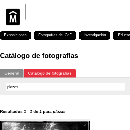
Exposiciones
Fotografías del CdF
Investigación
Educat
Catálogo de fotografías
General
Catálogo de fotografías
Resultados
1
-
1
de
1
para
plazas