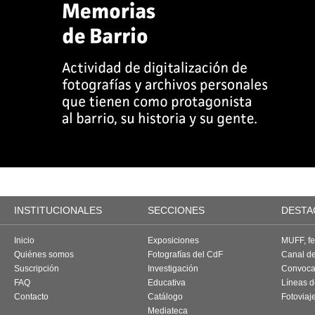
INSTITUCIONALES
SECCIONES
DESTA
Inicio
Exposiciones
MUFF, fes
Quiénes somos
Fotografías del CdF
Canal d
Suscripción
Investigación
Convoca
FAQ
Educativa
Líneas d
Contacto
Catálogo
Fotoviaj
Mediateca