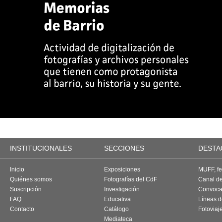
INSTITUCIONALES
SECCIONES
DESTA
Inicio
Exposiciones
MUFF, fes
Quiénes somos
Fotografías del CdF
Canal d
Suscripción
Investigación
Convoca
FAQ
Educativa
Líneas d
Contacto
Catálogo
Fotoviaj
Mediateca