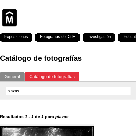
Exposiciones
Fotografías del CdF
Investigación
Educat
Catálogo de fotografías
General
Catálogo de fotografías
Resultados
1
-
1
de
1
para
plazas