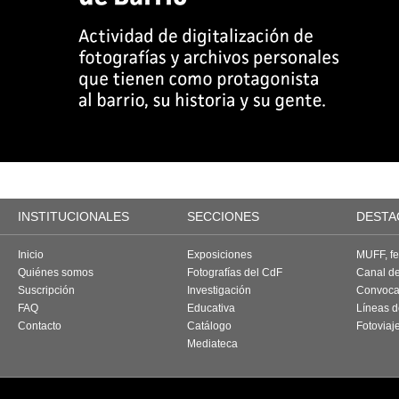
INSTITUCIONALES
SECCIONES
DESTA
Inicio
Exposiciones
MUFF, fes
Quiénes somos
Fotografías del CdF
Canal d
Suscripción
Investigación
Convoca
FAQ
Educativa
Líneas d
Contacto
Catálogo
Fotoviaj
Mediateca