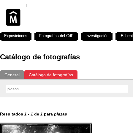
Exposiciones
Fotografías del CdF
Investigación
Educat
Catálogo de fotografías
General
Catálogo de fotografías
Resultados
1
-
1
de
1
para
plazas