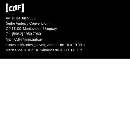
Av. 18 de Julio 885
(entre Andes y Convención)
CP 11100. Montevideo. Uruguay
Tel: [598 2] 1950 7960
Mail:
CdF@imm.gub.uy
Lunes, miércoles, jueves, viernes: de 10 a 19.30 h.
Martes: de 10 a 21 h. Sábados de 9.30 a 14.30 h.