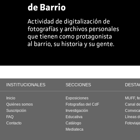
INSTITUCIONALES
SECCIONES
DESTA
Inicio
Exposiciones
MUFF, fes
Quiénes somos
Fotografías del CdF
Canal d
Suscripción
Investigación
Convoca
FAQ
Educativa
Líneas d
Contacto
Catálogo
Fotoviaj
Mediateca