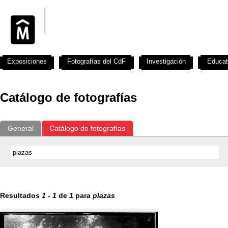
Exposiciones
Fotografías del CdF
Investigación
Educat
Catálogo de fotografías
General
Catálogo de fotografías
Resultados
1
-
1
de
1
para
plazas