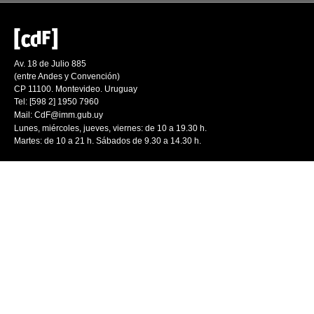
Av. 18 de Julio 885
(entre Andes y Convención)
CP 11100. Montevideo. Uruguay
Tel: [598 2] 1950 7960
Mail:
CdF@imm.gub.uy
Lunes, miércoles, jueves, viernes: de 10 a 19.30 h.
Martes: de 10 a 21 h. Sábados de 9.30 a 14.30 h.