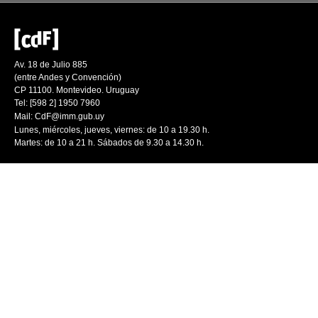
Av. 18 de Julio 885
(entre Andes y Convención)
CP 11100. Montevideo. Uruguay
Tel: [598 2] 1950 7960
Mail:
CdF@imm.gub.uy
Lunes, miércoles, jueves, viernes: de 10 a 19.30 h.
Martes: de 10 a 21 h. Sábados de 9.30 a 14.30 h.