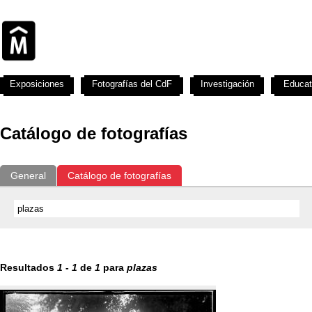
Exposiciones
Fotografías del CdF
Investigación
Educat
Catálogo de fotografías
General
Catálogo de fotografías
Resultados
1
-
1
de
1
para
plazas