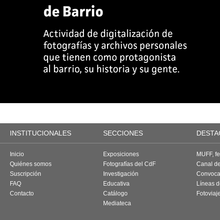
INSTITUCIONALES
SECCIONES
DESTA
Inicio
Exposiciones
MUFF, fes
Quiénes somos
Fotografías del CdF
Canal d
Suscripción
Investigación
Convoca
FAQ
Educativa
Líneas d
Contacto
Catálogo
Fotoviaj
Mediateca