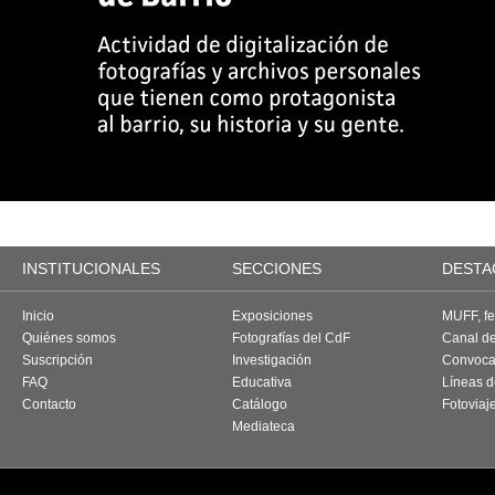
INSTITUCIONALES
SECCIONES
DESTA
Inicio
Exposiciones
MUFF, fes
Quiénes somos
Fotografías del CdF
Canal d
Suscripción
Investigación
Convoca
FAQ
Educativa
Líneas d
Contacto
Catálogo
Fotoviaj
Mediateca