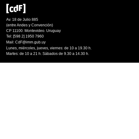
Av. 18 de Julio 885
(entre Andes y Convención)
CP 11100. Montevideo. Uruguay
Tel: [598 2] 1950 7960
Mail:
CdF@imm.gub.uy
Lunes, miércoles, jueves, viernes: de 10 a 19.30 h.
Martes: de 10 a 21 h. Sábados de 9.30 a 14.30 h.