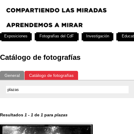
Exposiciones
Fotografías del CdF
Investigación
Educat
Catálogo de fotografías
General
Catálogo de fotografías
Resultados
1
-
1
de
1
para
plazas