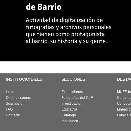
INSTITUCIONALES
SECCIONES
DESTA
Inicio
Exposiciones
MUFF, fes
Quiénes somos
Fotografías del CdF
Canal d
Suscripción
Investigación
Convoca
FAQ
Educativa
Líneas d
Contacto
Catálogo
Fotoviaj
Mediateca