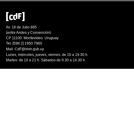
Av. 18 de Julio 885
(entre Andes y Convención)
CP 11100. Montevideo. Uruguay
Tel: [598 2] 1950 7960
Mail:
CdF@imm.gub.uy
Lunes, miércoles, jueves, viernes: de 10 a 19.30 h.
Martes: de 10 a 21 h. Sábados de 9.30 a 14.30 h.