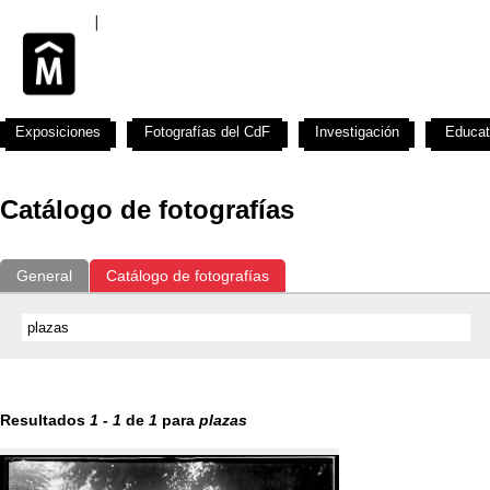
Exposiciones
Fotografías del CdF
Investigación
Educat
Catálogo de fotografías
General
Catálogo de fotografías
Resultados
1
-
1
de
1
para
plazas