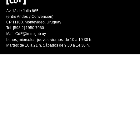
Av. 18 de Julio 885
(entre Andes y Convención)
CP 11100. Montevideo. Uruguay
Tel: [598 2] 1950 7960
Mail:
CdF@imm.gub.uy
Lunes, miércoles, jueves, viernes: de 10 a 19.30 h.
Martes: de 10 a 21 h. Sábados de 9.30 a 14.30 h.