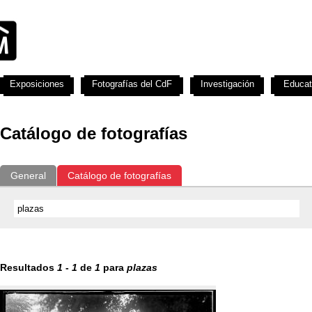
Exposiciones
Fotografías del CdF
Investigación
Educat
Catálogo de fotografías
General
Catálogo de fotografías
Resultados
1
-
1
de
1
para
plazas