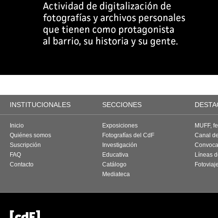
INSTITUCIONALES
SECCIONES
DESTA
Inicio
Exposiciones
MUFF, fes
Quiénes somos
Fotografías del CdF
Canal d
Suscripción
Investigación
Convoca
FAQ
Educativa
Líneas d
Contacto
Catálogo
Fotoviaj
Mediateca