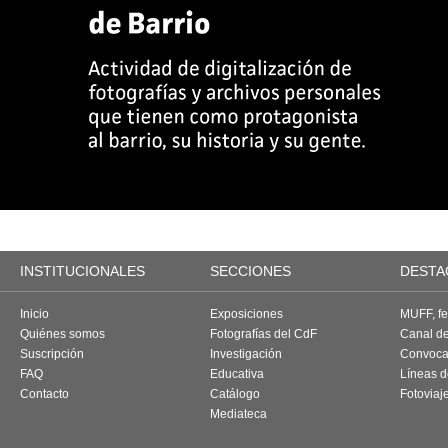
INSTITUCIONALES
SECCIONES
DESTA
Inicio
Exposiciones
MUFF, fes
Quiénes somos
Fotografías del CdF
Canal d
Suscripción
Investigación
Convoca
FAQ
Educativa
Líneas d
Contacto
Catálogo
Fotoviaj
Mediateca