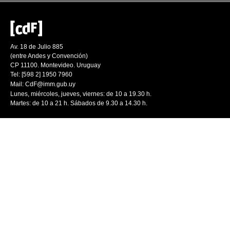
Av. 18 de Julio 885
(entre Andes y Convención)
CP 11100. Montevideo. Uruguay
Tel: [598 2] 1950 7960
Mail:
CdF@imm.gub.uy
Lunes, miércoles, jueves, viernes: de 10 a 19.30 h.
Martes: de 10 a 21 h. Sábados de 9.30 a 14.30 h.