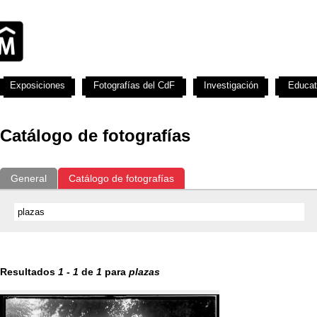
Exposiciones
Fotografías del CdF
Investigación
Educat
Catálogo de fotografías
General
Catálogo de fotografías
Resultados
1
-
1
de
1
para
plazas