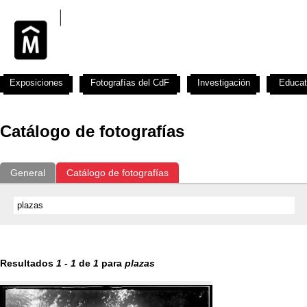
Exposiciones
Fotografías del CdF
Investigación
Educat
Catálogo de fotografías
General
Catálogo de fotografías
Resultados
1
-
1
de
1
para
plazas