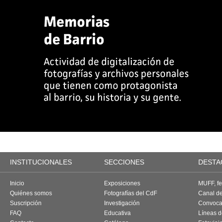
INSTITUCIONALES
SECCIONES
DESTA
Inicio
Exposiciones
MUFF, fes
Quiénes somos
Fotografías del CdF
Canal d
Suscripción
Investigación
Convoca
FAQ
Educativa
Líneas d