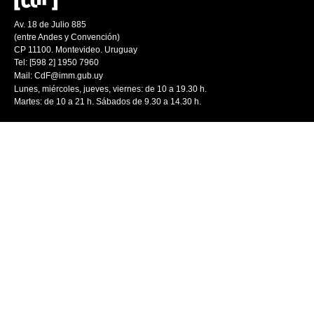
Av. 18 de Julio 885
(entre Andes y Convención)
CP 11100. Montevideo. Uruguay
Tel: [598 2] 1950 7960
Mail:
CdF@imm.gub.uy
Lunes, miércoles, jueves, viernes: de 10 a 19.30 h.
Martes: de 10 a 21 h. Sábados de 9.30 a 14.30 h.