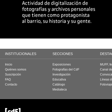
INSTITUCIONALES
SECCIONES
DESTA
Inicio
Exposiciones
MUFF, fes
Quiénes somos
Fotografías del CdF
Canal d
Suscripción
Investigación
Convoca
FAQ
Educativa
Líneas d
Contacto
Catálogo
Fotoviaj
Mediateca