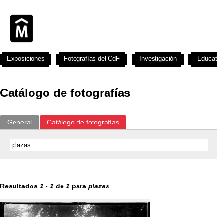
Exposiciones
Fotografías del CdF
Investigación
Educat
Catálogo de fotografías
General
Catálogo de fotografías
Resultados
1
-
1
de
1
para
plazas