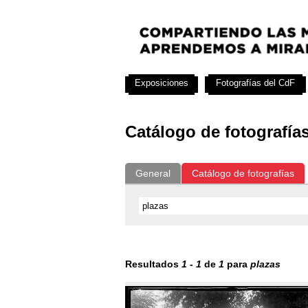
Exposiciones
Fotografías del CdF
Catálogo de fotografía
General
Catálogo de fotografías
Resultados
1
-
1
de
1
para
plazas