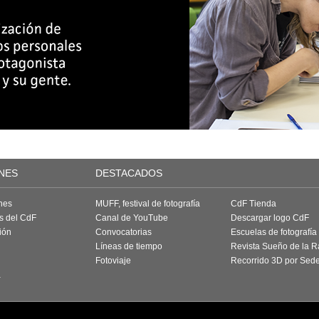
NES
DESTACADOS
nes
MUFF, festival de fotografía
CdF Tienda
as del CdF
Canal de YouTube
Descargar logo CdF
ión
Convocatorias
Escuelas de fotografía
Líneas de tiempo
Revista Sueño de la 
Fotoviaje
Recorrido 3D por Sed
a