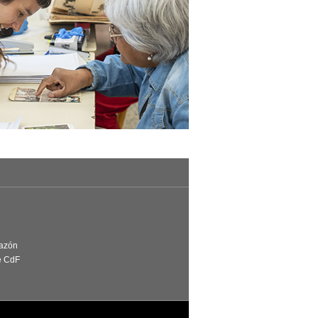
Razón
e CdF