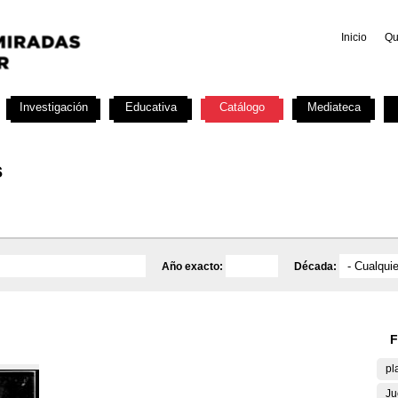
Inicio
Qu
Investigación
Educativa
Catálogo
Mediateca
s
Año exacto:
Década:
F
pl
Ju