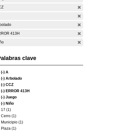
CZ
bolado
RROR 413H
ño
alabras clave
(-)
A
(-)
Arbolado
(-)
CCZ
(-)
ERROR 413H
(-)
Juego
(-)
Niño
17 (1)
Cerro (1)
Municipio (1)
Plaza (1)