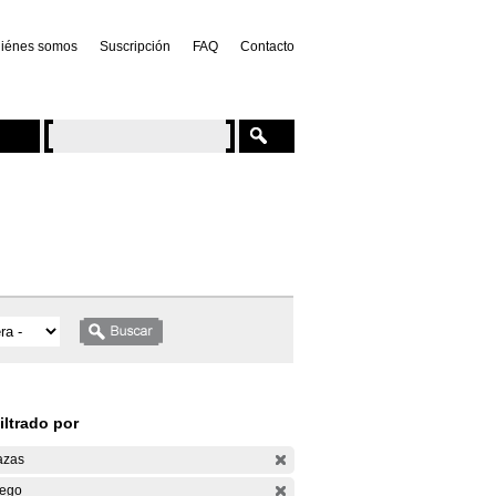
iénes somos
Suscripción
FAQ
Contacto
iltrado por
azas
ego