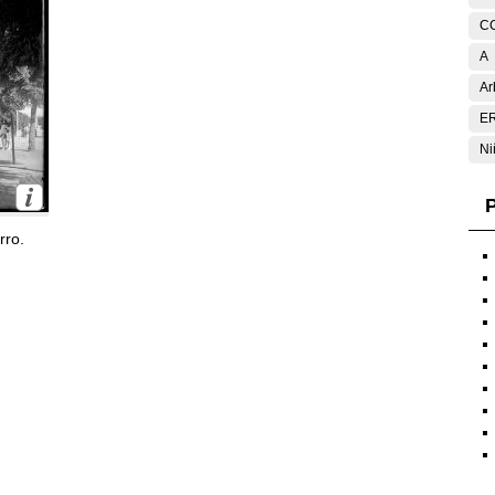
C
A
Ar
E
Ni
P
rro.