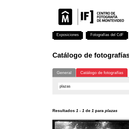
Exposiciones
Fotografías del CdF
Catálogo de fotografía
General
Catálogo de fotografías
Resultados
1
-
1
de
1
para
plazas