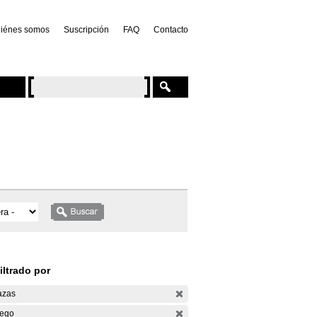
iénes somos
Suscripción
FAQ
Contacto
iltrado por
azas
ego