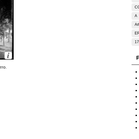
C
A
Ar
E
17
P
rro.