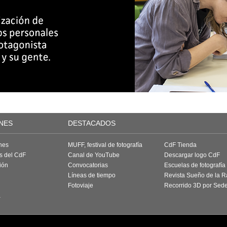
NES
DESTACADOS
nes
MUFF, festival de fotografía
CdF Tienda
as del CdF
Canal de YouTube
Descargar logo CdF
ión
Convocatorias
Escuelas de fotografía
Líneas de tiempo
Revista Sueño de la 
Fotoviaje
Recorrido 3D por Sed
a