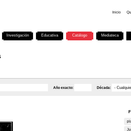
Inicio
Qu
Investigación
Educativa
Catálogo
Mediateca
s
Año exacto:
Década:
F
pl
Ju