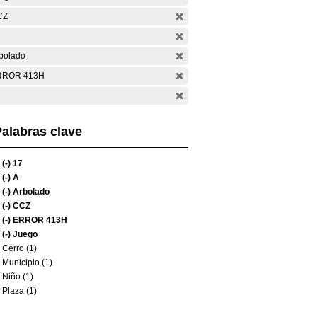
CZ
bolado
RROR 413H
alabras clave
(-)
17
(-)
A
(-)
Arbolado
(-)
CCZ
(-)
ERROR 413H
(-)
Juego
Cerro (1)
Municipio (1)
Niño (1)
Plaza (1)