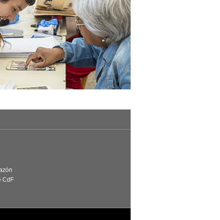
Razón
e CdF