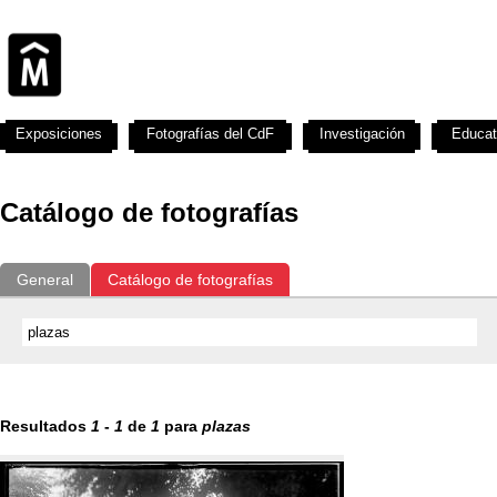
Exposiciones
Fotografías del CdF
Investigación
Educat
Catálogo de fotografías
General
Catálogo de fotografías
Resultados
1
-
1
de
1
para
plazas