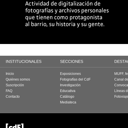
INSTITUCIONALES
SECCIONES
DESTA
Inicio
Exposiciones
MUFF, fes
Quiénes somos
Fotografías del CdF
Canal d
Suscripción
Investigación
Convoca
FAQ
Educativa
Líneas d
Contacto
Catálogo
Fotoviaj
Mediateca