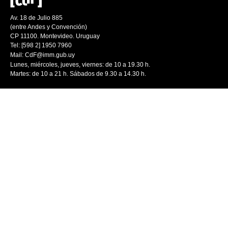
Av. 18 de Julio 885
(entre Andes y Convención)
CP 11100. Montevideo. Uruguay
Tel: [598 2] 1950 7960
Mail:
CdF@imm.gub.uy
Lunes, miércoles, jueves, viernes: de 10 a 19.30 h.
Martes: de 10 a 21 h. Sábados de 9.30 a 14.30 h.