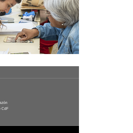
Razón
e CdF