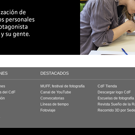
NES
DESTACADOS
nes
MUFF, festival de fotografía
CdF Tienda
as del CdF
Canal de YouTube
Descargar logo CdF
ión
Convocatorias
Escuelas de fotografía
Líneas de tiempo
Revista Sueño de la 
Fotoviaje
Recorrido 3D por Sed
a