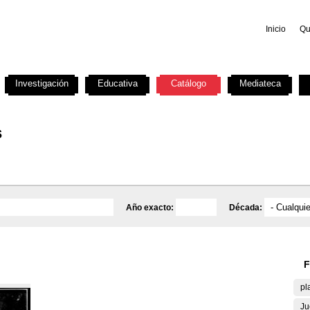
Inicio
Qu
Investigación
Educativa
Catálogo
Mediateca
s
Año exacto:
Década:
F
pl
Ju