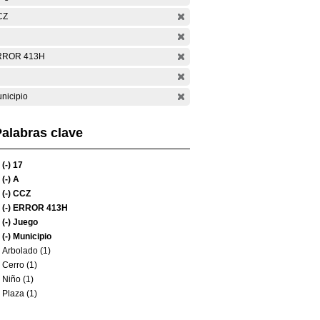
CZ
RROR 413H
nicipio
alabras clave
(-)
17
(-)
A
(-)
CCZ
(-)
ERROR 413H
(-)
Juego
(-)
Municipio
Arbolado (1)
Cerro (1)
Niño (1)
Plaza (1)