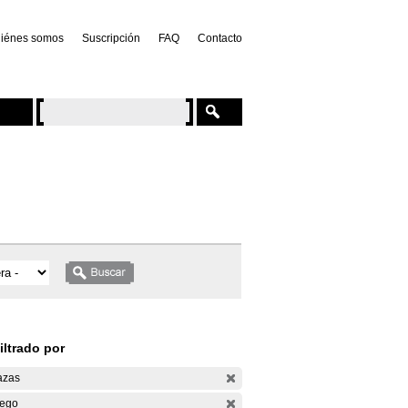
iénes somos
Suscripción
FAQ
Contacto
iltrado por
azas
ego