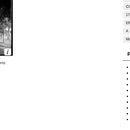
C
17
E
A
Mu
P
rro.