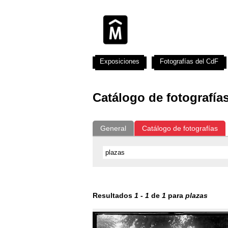
Exposiciones
Fotografías del CdF
Catálogo de fotografía
General
Catálogo de fotografías
Resultados
1
-
1
de
1
para
plazas