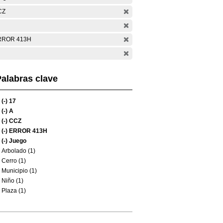
CZ
RROR 413H
alabras clave
(-)
17
(-)
A
(-)
CCZ
(-)
ERROR 413H
(-)
Juego
Arbolado (1)
Cerro (1)
Municipio (1)
Niño (1)
Plaza (1)