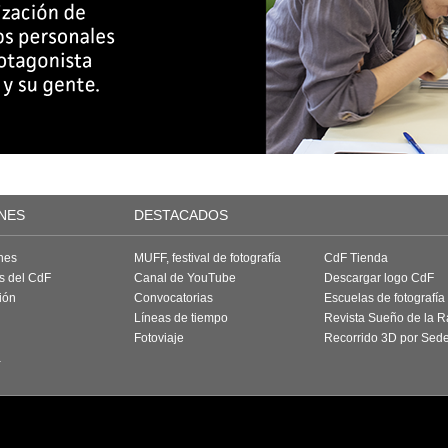
NES
DESTACADOS
nes
MUFF, festival de fotografía
CdF Tienda
as del CdF
Canal de YouTube
Descargar logo CdF
ión
Convocatorias
Escuelas de fotografía
Líneas de tiempo
Revista Sueño de la 
Fotoviaje
Recorrido 3D por Sed
a