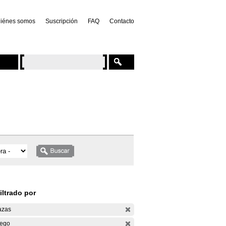
iénes somos
Suscripción
FAQ
Contacto
iltrado por
azas
ego