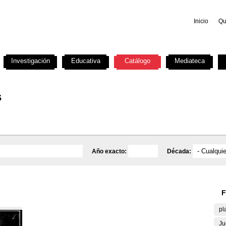
Inicio
Qu
Investigación
Educativa
Catálogo
Mediateca
s
Año exacto:
Década:
F
pl
Ju