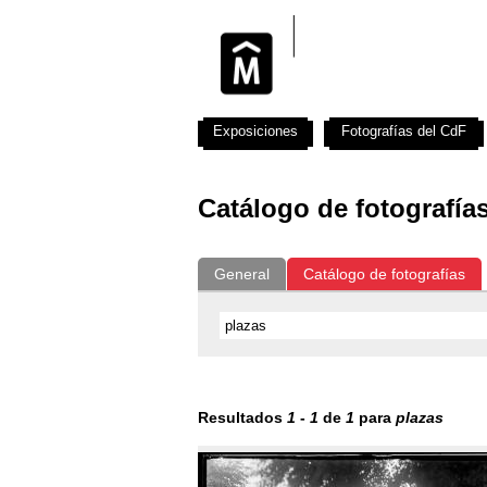
Exposiciones
Fotografías del CdF
Catálogo de fotografía
General
Catálogo de fotografías
Resultados
1
-
1
de
1
para
plazas