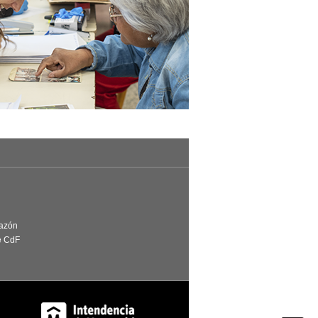
Razón
e CdF