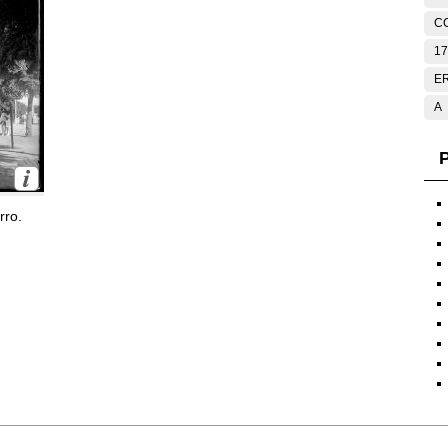
C
17
E
A
P
rro.