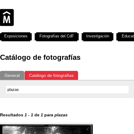
Exposiciones
Fotografías del CdF
Investigación
Educat
Catálogo de fotografías
General
Catálogo de fotografías
Resultados
1
-
1
de
1
para
plazas