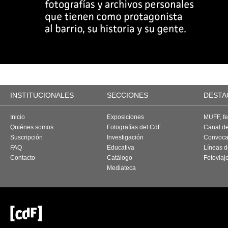
INSTITUCIONALES
SECCIONES
DESTA
Inicio
Exposiciones
MUFF, fes
Quiénes somos
Fotografías del CdF
Canal d
Suscripción
Investigación
Convoca
FAQ
Educativa
Líneas d
Contacto
Catálogo
Fotoviaj
Mediateca