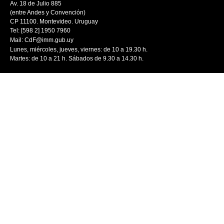
Av. 18 de Julio 885
(entre Andes y Convención)
CP 11100. Montevideo. Uruguay
Tel: [598 2] 1950 7960
Mail:
CdF@imm.gub.uy
Lunes, miércoles, jueves, viernes: de 10 a 19.30 h.
Martes: de 10 a 21 h. Sábados de 9.30 a 14.30 h.