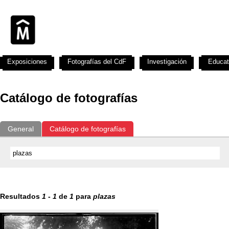
Exposiciones
Fotografías del CdF
Investigación
Educat
Catálogo de fotografías
General
Catálogo de fotografías
Resultados
1
-
1
de
1
para
plazas