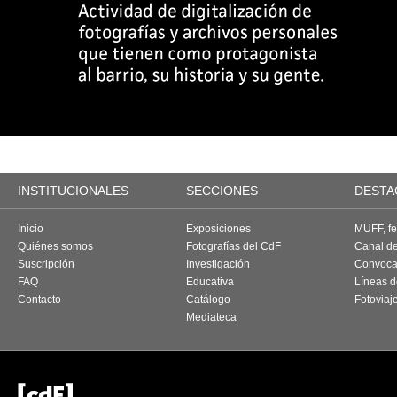
INSTITUCIONALES
SECCIONES
DESTA
Inicio
Exposiciones
MUFF, fes
Quiénes somos
Fotografías del CdF
Canal d
Suscripción
Investigación
Convoca
FAQ
Educativa
Líneas d
Contacto
Catálogo
Fotoviaj
Mediateca