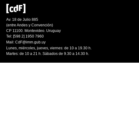
Av. 18 de Julio 885
(entre Andes y Convención)
CP 11100. Montevideo. Uruguay
Tel: [598 2] 1950 7960
Mail:
CdF@imm.gub.uy
Lunes, miércoles, jueves, viernes: de 10 a 19.30 h.
Martes: de 10 a 21 h. Sábados de 9.30 a 14.30 h.