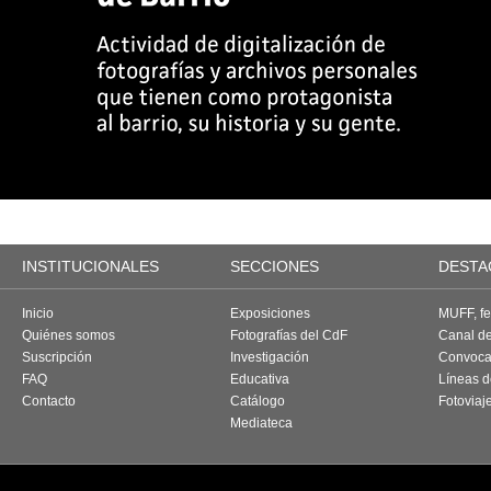
INSTITUCIONALES
SECCIONES
DESTA
Inicio
Exposiciones
MUFF, fes
Quiénes somos
Fotografías del CdF
Canal d
Suscripción
Investigación
Convoca
FAQ
Educativa
Líneas d
Contacto
Catálogo
Fotoviaj
Mediateca