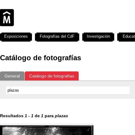
Exposiciones
Fotografías del CdF
Investigación
Educat
Catálogo de fotografías
General
Catálogo de fotografías
Resultados
1
-
1
de
1
para
plazas