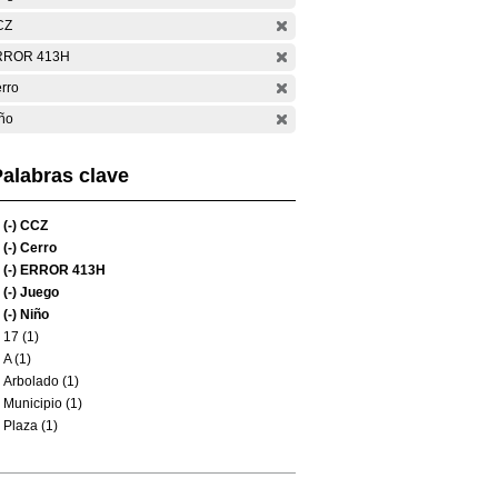
CZ
RROR 413H
rro
ño
alabras clave
(-)
CCZ
(-)
Cerro
(-)
ERROR 413H
(-)
Juego
(-)
Niño
17 (1)
A (1)
Arbolado (1)
Municipio (1)
Plaza (1)