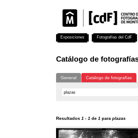
Exposiciones
Fotografías del CdF
Catálogo de fotografía
General
Catálogo de fotografías
Resultados
1
-
1
de
1
para
plazas