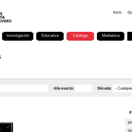
Inicio
Qu
Investigación
Educativa
Catálogo
Mediateca
s
Año exacto:
Década:
F
pl
Ju