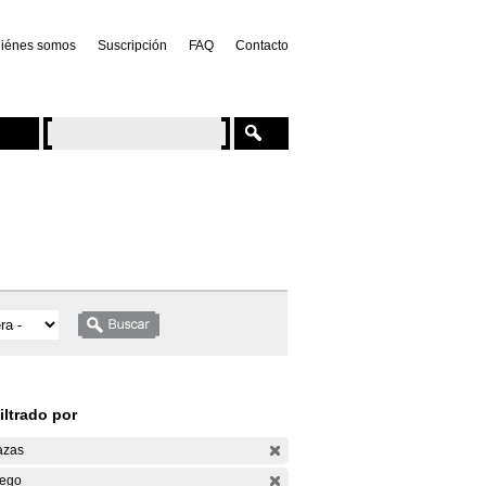
iénes somos
Suscripción
FAQ
Contacto
iltrado por
azas
ego