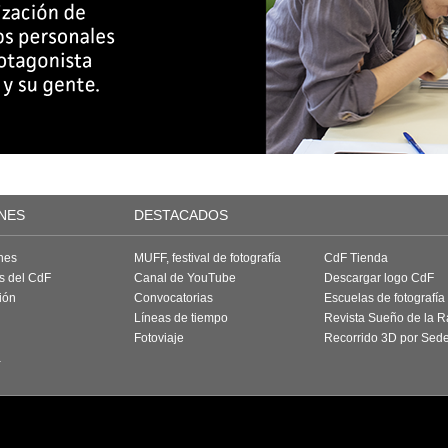
NES
DESTACADOS
nes
MUFF, festival de fotografía
CdF Tienda
as del CdF
Canal de YouTube
Descargar logo CdF
ión
Convocatorias
Escuelas de fotografía
Líneas de tiempo
Revista Sueño de la 
Fotoviaje
Recorrido 3D por Sed
a