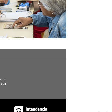
Razón
e CdF