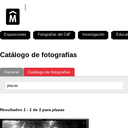
Exposiciones
Fotografías del CdF
Investigación
Educat
Catálogo de fotografías
General
Catálogo de fotografías
Resultados
1
-
1
de
1
para
plazas