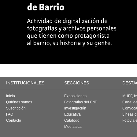
INSTITUCIONALES
SECCIONES
DESTA
Inicio
Exposiciones
MUFF, fes
Quiénes somos
Fotografías del CdF
Canal d
Suscripción
Investigación
Convoca
FAQ
Educativa
Líneas d
Contacto
Catálogo
Fotoviaj
Mediateca