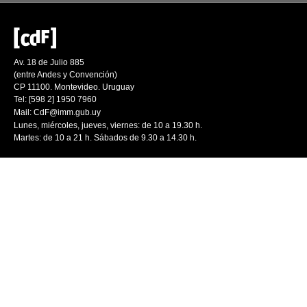
Av. 18 de Julio 885
(entre Andes y Convención)
CP 11100. Montevideo. Uruguay
Tel: [598 2] 1950 7960
Mail:
CdF@imm.gub.uy
Lunes, miércoles, jueves, viernes: de 10 a 19.30 h.
Martes: de 10 a 21 h. Sábados de 9.30 a 14.30 h.