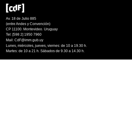
Av. 18 de Julio 885
(entre Andes y Convención)
CP 11100. Montevideo. Uruguay
Tel: [598 2] 1950 7960
Mail:
CdF@imm.gub.uy
Lunes, miércoles, jueves, viernes: de 10 a 19.30 h.
Martes: de 10 a 21 h. Sábados de 9.30 a 14.30 h.