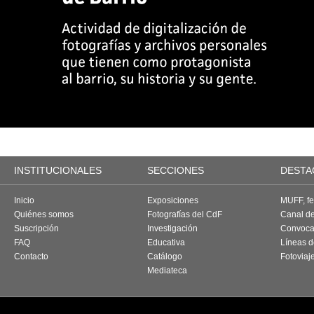
INSTITUCIONALES
SECCIONES
DESTA
Inicio
Exposiciones
MUFF, fes
Quiénes somos
Fotografías del CdF
Canal d
Suscripción
Investigación
Convoca
FAQ
Educativa
Líneas d
Contacto
Catálogo
Fotoviaj
Mediateca