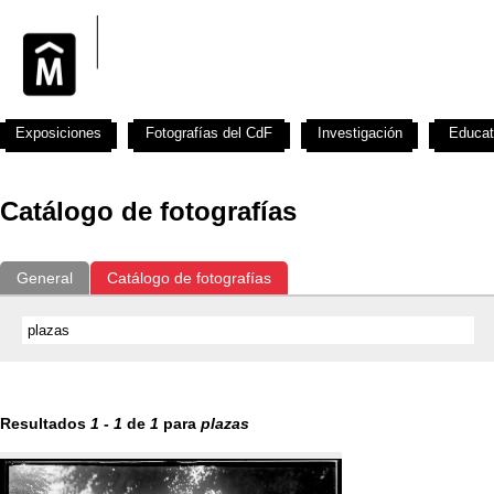
Exposiciones
Fotografías del CdF
Investigación
Educat
Catálogo de fotografías
General
Catálogo de fotografías
Resultados
1
-
1
de
1
para
plazas