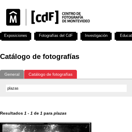
Exposiciones
Fotografías del CdF
Investigación
Educat
Catálogo de fotografías
General
Catálogo de fotografías
Resultados
1
-
1
de
1
para
plazas