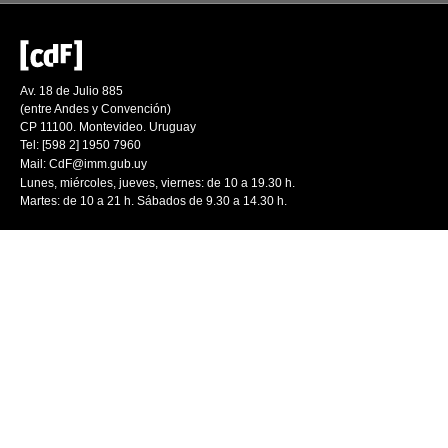
Av. 18 de Julio 885
(entre Andes y Convención)
CP 11100. Montevideo. Uruguay
Tel: [598 2] 1950 7960
Mail:
CdF@imm.gub.uy
Lunes, miércoles, jueves, viernes: de 10 a 19.30 h.
Martes: de 10 a 21 h. Sábados de 9.30 a 14.30 h.