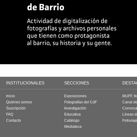
INSTITUCIONALES
SECCIONES
DESTA
Inicio
Exposiciones
MUFF, fes
Quiénes somos
Fotografías del CdF
Canal d
Suscripción
Investigación
Convoca
FAQ
Educativa
Líneas d
Contacto
Catálogo
Fotoviaj
Mediateca