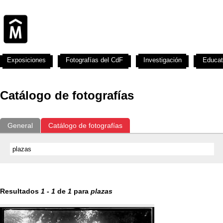
Exposiciones
Fotografías del CdF
Investigación
Educat
Catálogo de fotografías
General
Catálogo de fotografías
Resultados
1
-
1
de
1
para
plazas