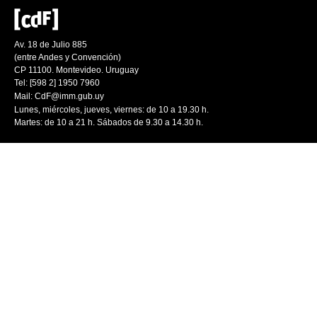
Av. 18 de Julio 885
(entre Andes y Convención)
CP 11100. Montevideo. Uruguay
Tel: [598 2] 1950 7960
Mail:
CdF@imm.gub.uy
Lunes, miércoles, jueves, viernes: de 10 a 19.30 h.
Martes: de 10 a 21 h. Sábados de 9.30 a 14.30 h.