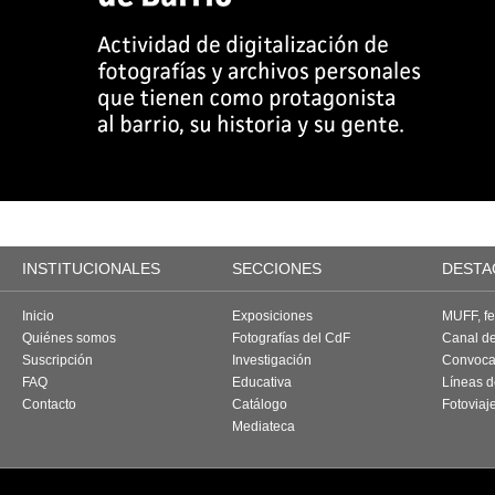
INSTITUCIONALES
SECCIONES
DESTA
Inicio
Exposiciones
MUFF, fes
Quiénes somos
Fotografías del CdF
Canal d
Suscripción
Investigación
Convoca
FAQ
Educativa
Líneas d
Contacto
Catálogo
Fotoviaj
Mediateca