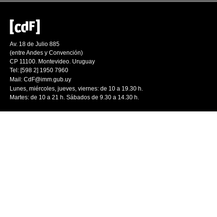
Av. 18 de Julio 885
(entre Andes y Convención)
CP 11100. Montevideo. Uruguay
Tel: [598 2] 1950 7960
Mail:
CdF@imm.gub.uy
Lunes, miércoles, jueves, viernes: de 10 a 19.30 h.
Martes: de 10 a 21 h. Sábados de 9.30 a 14.30 h.