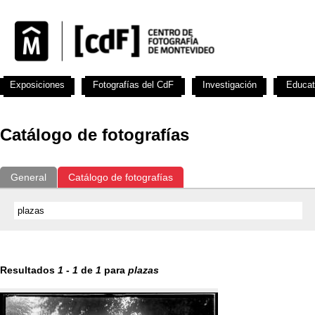
Exposiciones
Fotografías del CdF
Investigación
Educat
Catálogo de fotografías
General
Catálogo de fotografías
Resultados
1
-
1
de
1
para
plazas