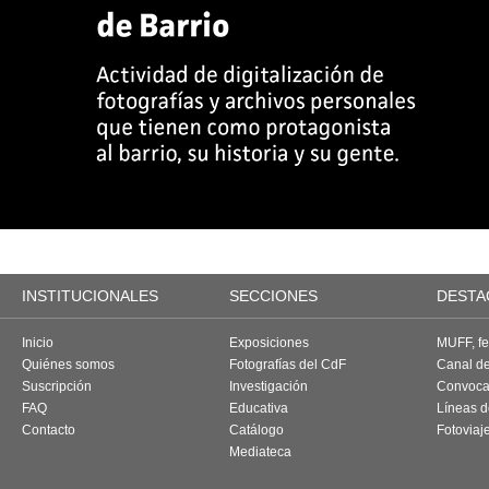
INSTITUCIONALES
SECCIONES
DESTA
Inicio
Exposiciones
MUFF, fes
Quiénes somos
Fotografías del CdF
Canal d
Suscripción
Investigación
Convoca
FAQ
Educativa
Líneas d
Contacto
Catálogo
Fotoviaj
Mediateca