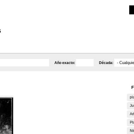
Investigación
Educativa
Catálogo
Mediateca
s
Año exacto:
Década:
F
pl
Ju
Ar
Pl
Ni