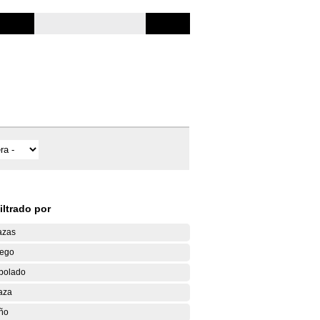
iltrado por
azas
ego
bolado
aza
ño