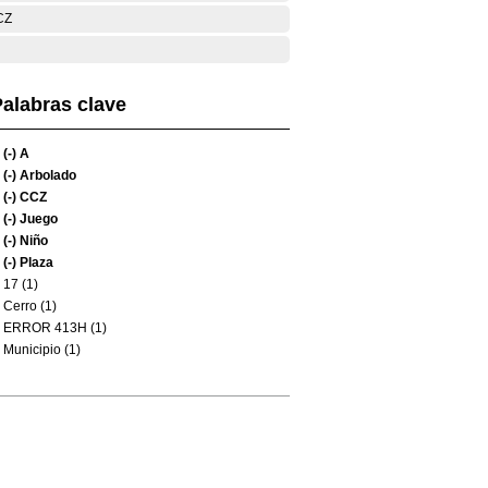
CZ
alabras clave
(-)
A
(-)
Arbolado
(-)
CCZ
(-)
Juego
(-)
Niño
(-)
Plaza
17 (1)
Cerro (1)
ERROR 413H (1)
Municipio (1)