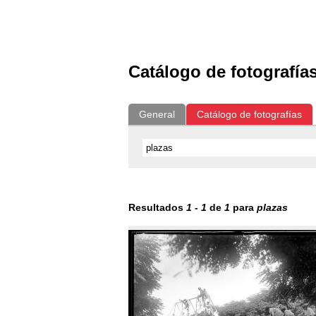
Exposiciones
Fotografías del CdF
Catálogo de fotografía
General
Catálogo de fotografías
Resultados
1
-
1
de
1
para
plazas