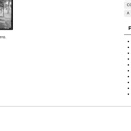
C
A
P
rro.