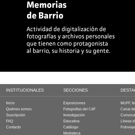
INSTITUCIONALES
SECCIONES
DESTA
Inicio
Exposiciones
MUFF, fes
Quiénes somos
Fotografías del CdF
Canal d
Suscripción
Investigación
Convoca
FAQ
Educativa
Líneas d
Contacto
Catálogo
Fotoviaj
Mediateca