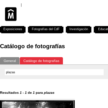
Exposiciones
Fotografías del CdF
Investigación
Educat
Catálogo de fotografías
General
Catálogo de fotografías
Resultados
1
-
1
de
1
para
plazas