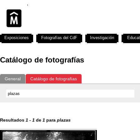
Exposiciones
Fotografías del CdF
Investigación
Educat
Catálogo de fotografías
General
Catálogo de fotografías
Resultados
1
-
1
de
1
para
plazas