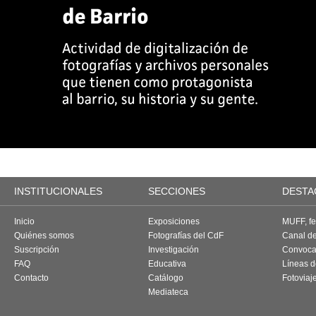
INSTITUCIONALES
SECCIONES
DESTA
Inicio
Exposiciones
MUFF, fes
Quiénes somos
Fotografías del CdF
Canal d
Suscripción
Investigación
Convoca
FAQ
Educativa
Líneas d
Contacto
Catálogo
Fotoviaj
Mediateca