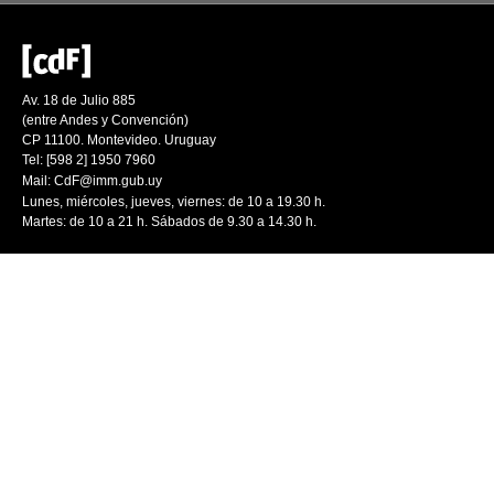
Av. 18 de Julio 885
(entre Andes y Convención)
CP 11100. Montevideo. Uruguay
Tel: [598 2] 1950 7960
Mail:
CdF@imm.gub.uy
Lunes, miércoles, jueves, viernes: de 10 a 19.30 h.
Martes: de 10 a 21 h. Sábados de 9.30 a 14.30 h.