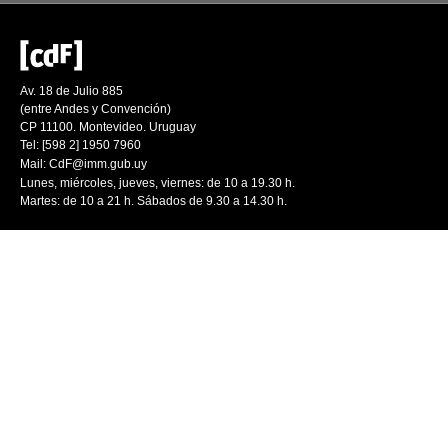
Av. 18 de Julio 885
(entre Andes y Convención)
CP 11100. Montevideo. Uruguay
Tel: [598 2] 1950 7960
Mail:
CdF@imm.gub.uy
Lunes, miércoles, jueves, viernes: de 10 a 19.30 h.
Martes: de 10 a 21 h. Sábados de 9.30 a 14.30 h.