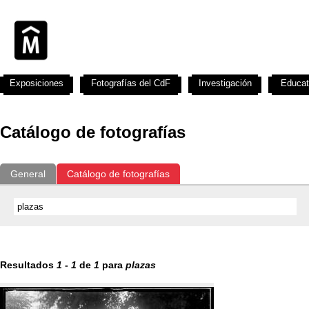
Exposiciones
Fotografías del CdF
Investigación
Educat
Catálogo de fotografías
General
Catálogo de fotografías
Resultados
1
-
1
de
1
para
plazas