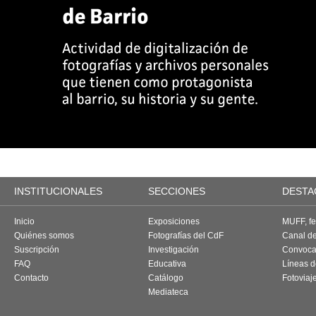
INSTITUCIONALES
SECCIONES
DESTA
Inicio
Exposiciones
MUFF, fes
Quiénes somos
Fotografías del CdF
Canal d
Suscripción
Investigación
Convoca
FAQ
Educativa
Líneas d
Contacto
Catálogo
Fotoviaj
Mediateca