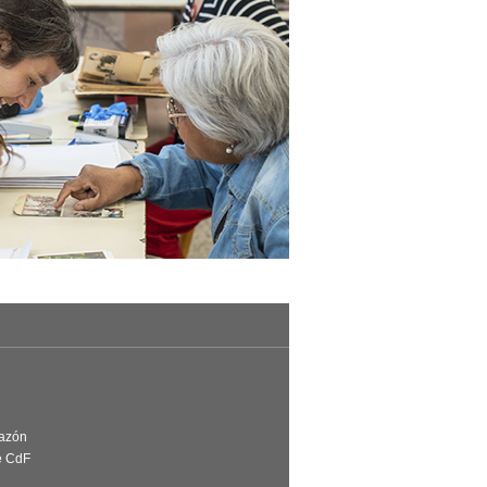
Razón
e CdF