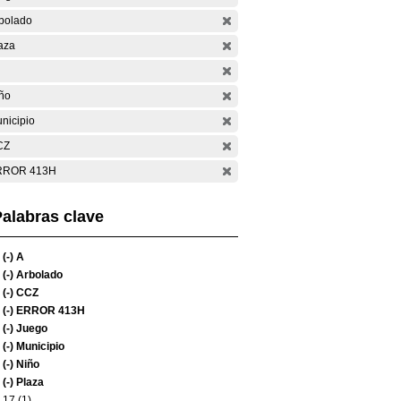
bolado
aza
ño
nicipio
CZ
RROR 413H
alabras clave
(-)
A
(-)
Arbolado
(-)
CCZ
(-)
ERROR 413H
(-)
Juego
(-)
Municipio
(-)
Niño
(-)
Plaza
17 (1)