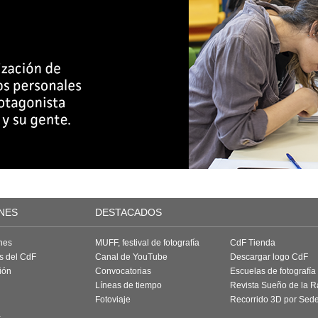
NES
DESTACADOS
nes
MUFF, festival de fotografía
CdF Tienda
as del CdF
Canal de YouTube
Descargar logo CdF
ión
Convocatorias
Escuelas de fotografía
Líneas de tiempo
Revista Sueño de la 
Fotoviaje
Recorrido 3D por Sed
a