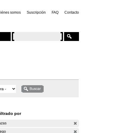
iénes somos
Suscripción
FAQ
Contacto
iltrado por
azas
ego