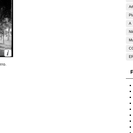
Ar
Pl
A
Ni
Mu
C
E
rro.
P