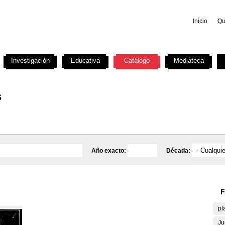
Inicio
Qu
Investigación
Educativa
Catálogo
Mediateca
s
Año exacto:
Década:
F
pl
Ju