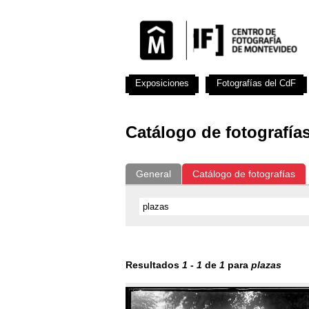
Exposiciones
Fotografías del CdF
Catálogo de fotografía
General
Catálogo de fotografías
Resultados
1
-
1
de
1
para
plazas