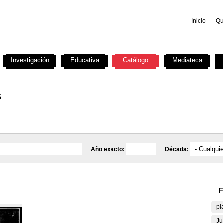
Inicio
Qu
Investigación
Educativa
Catálogo
Mediateca
s
Año exacto:
Década:
F
pl
Ju