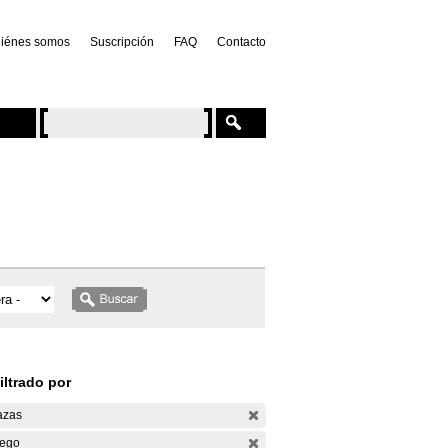
iénes somos
Suscripción
FAQ
Contacto
iltrado por
azas
ego