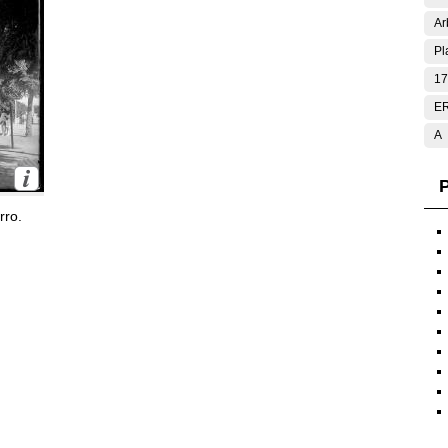
Ar
Pl
17
E
A
P
rro.