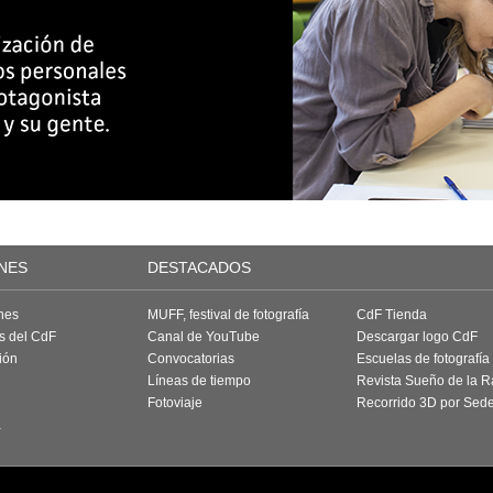
NES
DESTACADOS
nes
MUFF, festival de fotografía
CdF Tienda
as del CdF
Canal de YouTube
Descargar logo CdF
ión
Convocatorias
Escuelas de fotografía
Líneas de tiempo
Revista Sueño de la 
Fotoviaje
Recorrido 3D por Sed
a