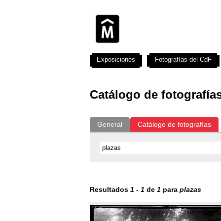
Exposiciones
Fotografías del CdF
Catálogo de fotografía
General
Catálogo de fotografías
Resultados
1
-
1
de
1
para
plazas