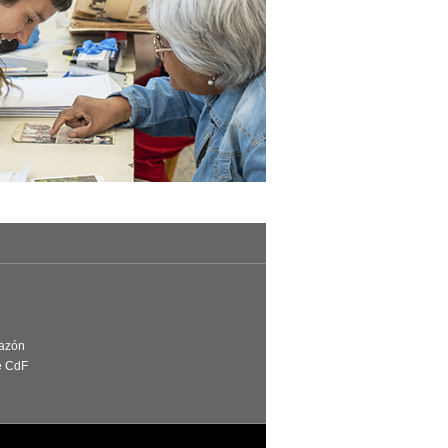
Razón
e CdF