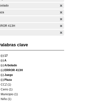
bolado
aza
RROR 413H
alabras clave
(-)
17
(-)
A
(-)
Arbolado
(-)
ERROR 413H
(-)
Juego
(-)
Plaza
CCZ (1)
Cerro (1)
Municipio (1)
Niño (1)