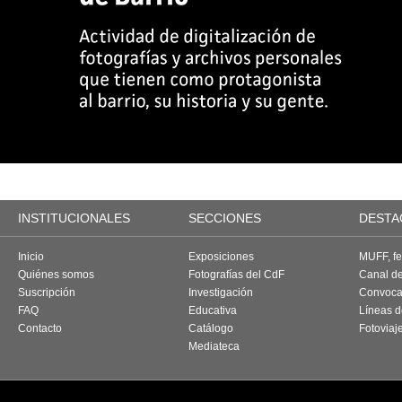
INSTITUCIONALES
SECCIONES
DESTA
Inicio
Exposiciones
MUFF, fes
Quiénes somos
Fotografías del CdF
Canal d
Suscripción
Investigación
Convoca
FAQ
Educativa
Líneas d
Contacto
Catálogo
Fotoviaj
Mediateca