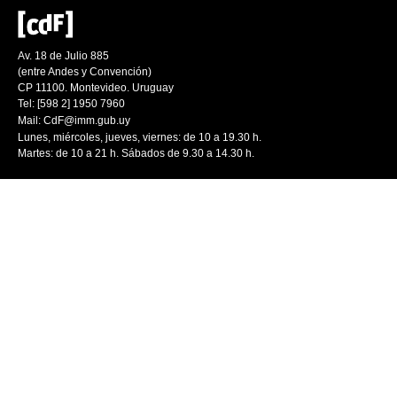
Av. 18 de Julio 885
(entre Andes y Convención)
CP 11100. Montevideo. Uruguay
Tel: [598 2] 1950 7960
Mail:
CdF@imm.gub.uy
Lunes, miércoles, jueves, viernes: de 10 a 19.30 h.
Martes: de 10 a 21 h. Sábados de 9.30 a 14.30 h.