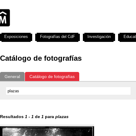
Exposiciones
Fotografías del CdF
Investigación
Educat
Catálogo de fotografías
General
Catálogo de fotografías
Resultados
1
-
1
de
1
para
plazas