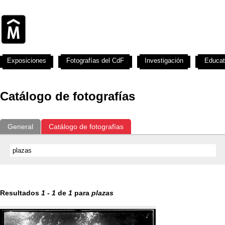
Exposiciones
Fotografías del CdF
Investigación
Educat
Catálogo de fotografías
General
Catálogo de fotografías
Resultados
1
-
1
de
1
para
plazas