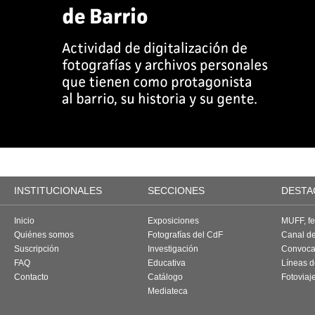
INSTITUCIONALES
SECCIONES
DESTA
Inicio
Exposiciones
MUFF, fes
Quiénes somos
Fotografías del CdF
Canal d
Suscripción
Investigación
Convoca
FAQ
Educativa
Líneas d
Contacto
Catálogo
Fotoviaj
Mediateca