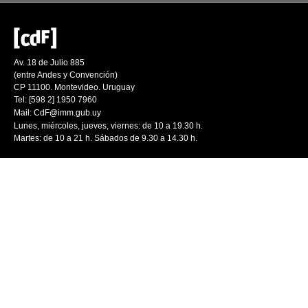
Av. 18 de Julio 885
(entre Andes y Convención)
CP 11100. Montevideo. Uruguay
Tel: [598 2] 1950 7960
Mail:
CdF@imm.gub.uy
Lunes, miércoles, jueves, viernes: de 10 a 19.30 h.
Martes: de 10 a 21 h. Sábados de 9.30 a 14.30 h.