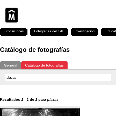
Exposiciones
Fotografías del CdF
Investigación
Educat
Catálogo de fotografías
General
Catálogo de fotografías
Resultados
1
-
1
de
1
para
plazas