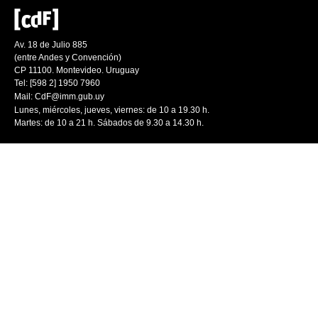
Av. 18 de Julio 885
(entre Andes y Convención)
CP 11100. Montevideo. Uruguay
Tel: [598 2] 1950 7960
Mail:
CdF@imm.gub.uy
Lunes, miércoles, jueves, viernes: de 10 a 19.30 h.
Martes: de 10 a 21 h. Sábados de 9.30 a 14.30 h.