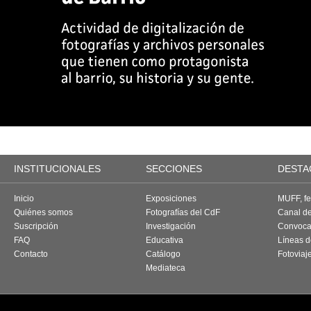
INSTITUCIONALES
SECCIONES
DESTA
Inicio
Exposiciones
MUFF, fes
Quiénes somos
Fotografías del CdF
Canal d
Suscripción
Investigación
Convoca
FAQ
Educativa
Líneas d
Contacto
Catálogo
Fotoviaj
Mediateca