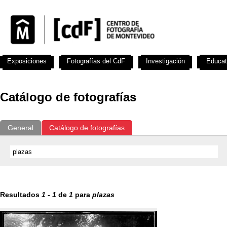
Exposiciones
Fotografías del CdF
Investigación
Educat
Catálogo de fotografías
General
Catálogo de fotografías
Resultados
1
-
1
de
1
para
plazas