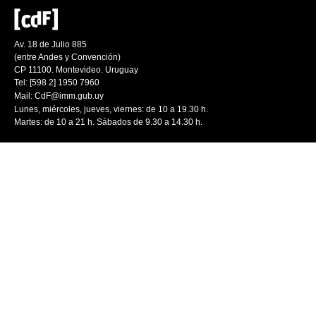
Av. 18 de Julio 885
(entre Andes y Convención)
CP 11100. Montevideo. Uruguay
Tel: [598 2] 1950 7960
Mail:
CdF@imm.gub.uy
Lunes, miércoles, jueves, viernes: de 10 a 19.30 h.
Martes: de 10 a 21 h. Sábados de 9.30 a 14.30 h.