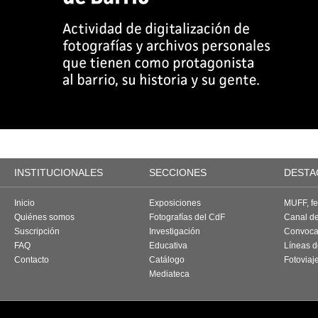
INSTITUCIONALES
SECCIONES
DESTA
Inicio
Exposiciones
MUFF, fes
Quiénes somos
Fotografías del CdF
Canal d
Suscripción
Investigación
Convoca
FAQ
Educativa
Líneas d
Contacto
Catálogo
Fotoviaj
Mediateca