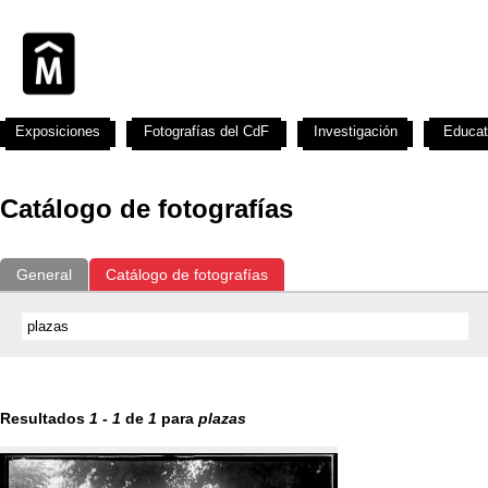
Exposiciones
Fotografías del CdF
Investigación
Educat
Catálogo de fotografías
General
Catálogo de fotografías
Resultados
1
-
1
de
1
para
plazas