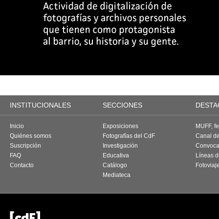
INSTITUCIONALES
SECCIONES
DESTA
Inicio
Exposiciones
MUFF, fes
Quiénes somos
Fotografías del CdF
Canal d
Suscripción
Investigación
Convoca
FAQ
Educativa
Líneas d
Contacto
Catálogo
Fotoviaj
Mediateca