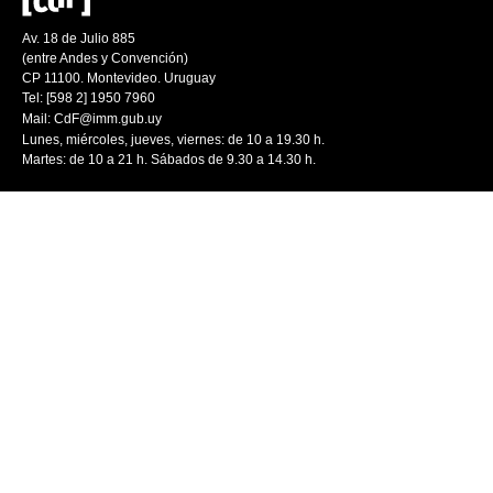
Av. 18 de Julio 885
(entre Andes y Convención)
CP 11100. Montevideo. Uruguay
Tel: [598 2] 1950 7960
Mail:
CdF@imm.gub.uy
Lunes, miércoles, jueves, viernes: de 10 a 19.30 h.
Martes: de 10 a 21 h. Sábados de 9.30 a 14.30 h.