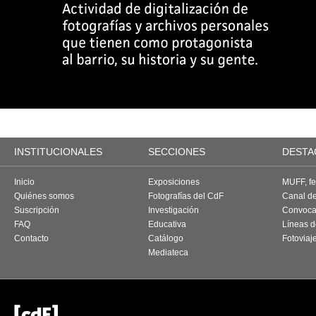
INSTITUCIONALES
SECCIONES
DESTA
Inicio
Exposiciones
MUFF, fes
Quiénes somos
Fotografías del CdF
Canal d
Suscripción
Investigación
Convoca
FAQ
Educativa
Líneas d
Contacto
Catálogo
Fotoviaj
Mediateca