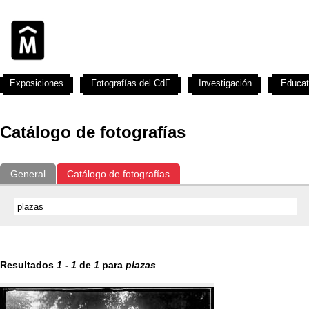
Exposiciones
Fotografías del CdF
Investigación
Educat
Catálogo de fotografías
General
Catálogo de fotografías
Resultados
1
-
1
de
1
para
plazas