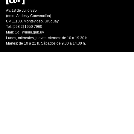
Av. 18 de Julio 885
(entre Andes y Convención)
CP 11100. Montevideo. Uruguay
Tel: [598 2] 1950 7960
Mail:
CdF@imm.gub.uy
Lunes, miércoles, jueves, viernes: de 10 a 19.30 h.
Martes: de 10 a 21 h. Sábados de 9.30 a 14.30 h.