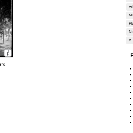
Ar
Mu
Pl
Ni
A
P
rro.