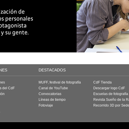
NES
DESTACADOS
nes
MUFF, festival de fotografía
CdF Tienda
as del CdF
Canal de YouTube
Descargar logo CdF
ión
Convocatorias
Escuelas de fotografía
Líneas de tiempo
Revista Sueño de la 
Fotoviaje
Recorrido 3D por Sed
a