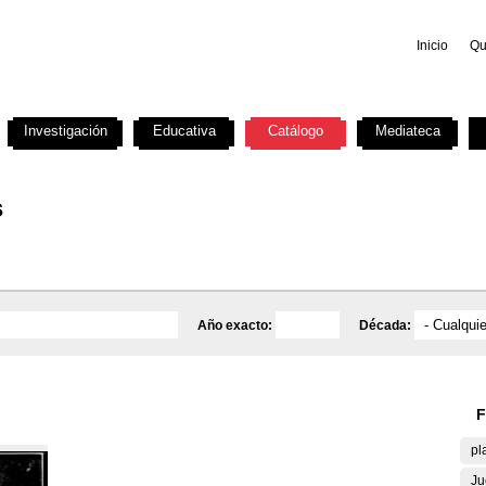
Inicio
Qu
Investigación
Educativa
Catálogo
Mediateca
s
Año exacto:
Década:
F
pl
Ju