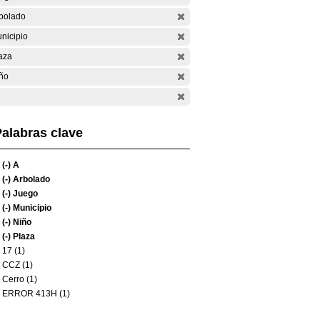
bolado
nicipio
aza
ño
alabras clave
(-)
A
(-)
Arbolado
(-)
Juego
(-)
Municipio
(-)
Niño
(-)
Plaza
17 (1)
CCZ (1)
Cerro (1)
ERROR 413H (1)