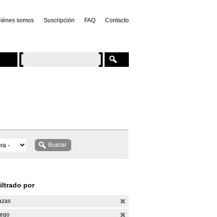
iénes somos
Suscripción
FAQ
Contacto
iltrado por
azas
ego