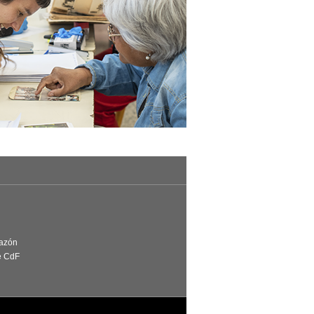
Razón
e CdF