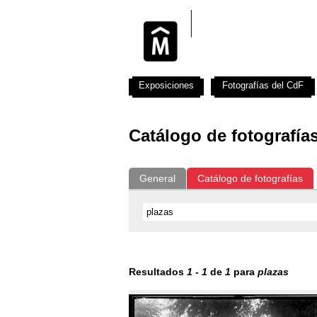
Exposiciones
Fotografías del CdF
Catálogo de fotografía
General
Catálogo de fotografías
Resultados
1
-
1
de
1
para
plazas