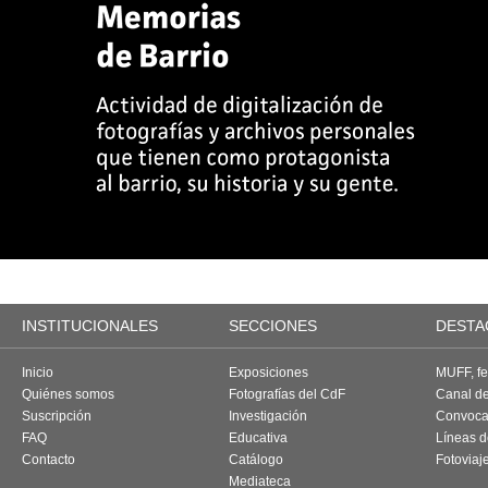
INSTITUCIONALES
SECCIONES
DESTA
Inicio
Exposiciones
MUFF, fes
Quiénes somos
Fotografías del CdF
Canal d
Suscripción
Investigación
Convoca
FAQ
Educativa
Líneas d
Contacto
Catálogo
Fotoviaj
Mediateca