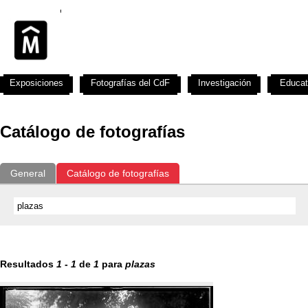
Exposiciones
Fotografías del CdF
Investigación
Educat
Catálogo de fotografías
General
Catálogo de fotografías
Resultados
1
-
1
de
1
para
plazas