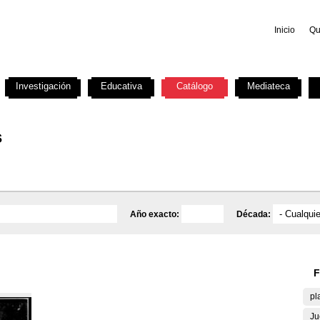
Inicio
Qu
Investigación
Educativa
Catálogo
Mediateca
s
Año exacto:
Década:
F
pl
Ju