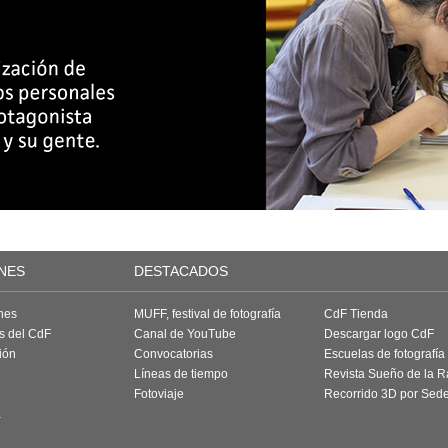
NES
DESTACADOS
nes
MUFF, festival de fotografía
CdF Tienda
as del CdF
Canal de YouTube
Descargar logo CdF
ión
Convocatorias
Escuelas de fotografía
Líneas de tiempo
Revista Sueño de la 
Fotoviaje
Recorrido 3D por Sed
a