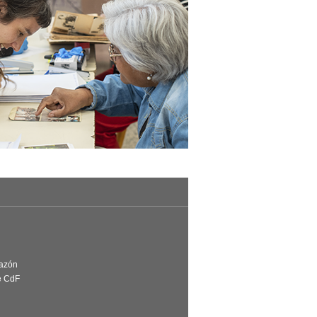
Razón
e CdF