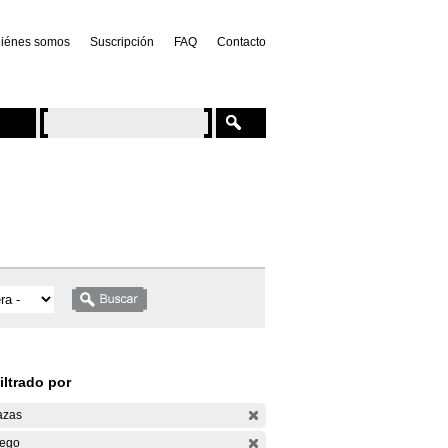
iénes somos
Suscripción
FAQ
Contacto
iltrado por
azas
ego