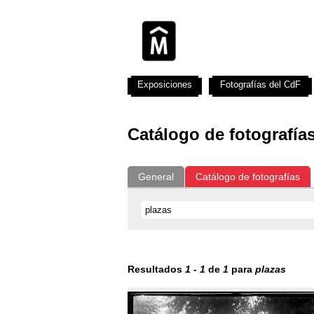
Exposiciones
Fotografías del CdF
Catálogo de fotografía
General
Catálogo de fotografías
Resultados
1
-
1
de
1
para
plazas