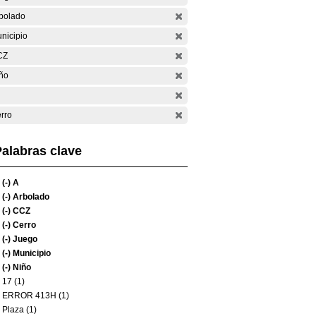
bolado
nicipio
CZ
ño
rro
alabras clave
(-)
A
(-)
Arbolado
(-)
CCZ
(-)
Cerro
(-)
Juego
(-)
Municipio
(-)
Niño
17 (1)
ERROR 413H (1)
Plaza (1)