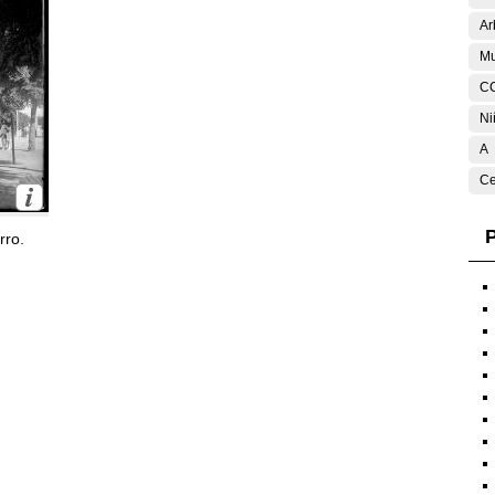
Ar
Mu
C
Ni
A
Ce
P
rro.