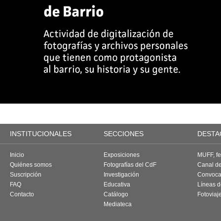
INSTITUCIONALES
SECCIONES
DESTA
Inicio
Exposiciones
MUFF, fes
Quiénes somos
Fotografías del CdF
Canal d
Suscripción
Investigación
Convoca
FAQ
Educativa
Líneas d
Contacto
Catálogo
Fotoviaj
Mediateca