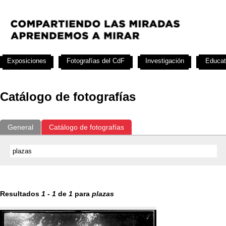
Exposiciones
Fotografías del CdF
Investigación
Educat
Catálogo de fotografías
General
Catálogo de fotografías
Resultados
1
-
1
de
1
para
plazas