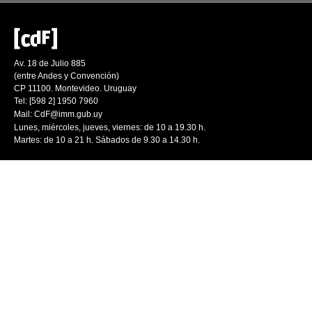
Av. 18 de Julio 885
(entre Andes y Convención)
CP 11100. Montevideo. Uruguay
Tel: [598 2] 1950 7960
Mail:
CdF@imm.gub.uy
Lunes, miércoles, jueves, viernes: de 10 a 19.30 h.
Martes: de 10 a 21 h. Sábados de 9.30 a 14.30 h.