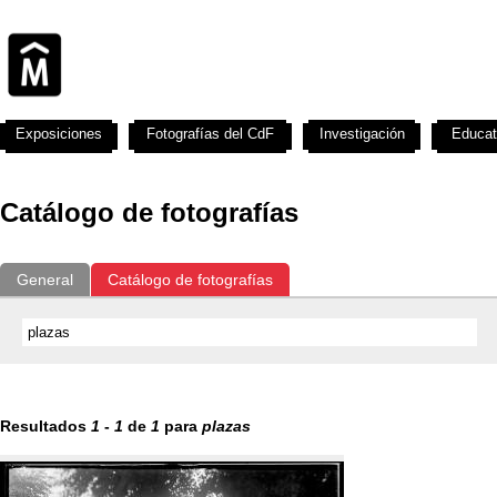
Exposiciones
Fotografías del CdF
Investigación
Educat
Catálogo de fotografías
General
Catálogo de fotografías
Resultados
1
-
1
de
1
para
plazas