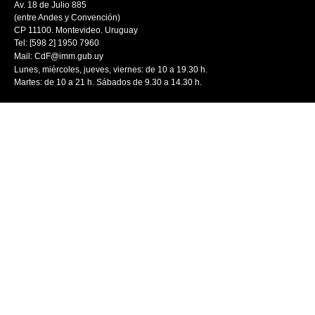
Av. 18 de Julio 885
(entre Andes y Convención)
CP 11100. Montevideo. Uruguay
Tel: [598 2] 1950 7960
Mail:
CdF@imm.gub.uy
Lunes, miércoles, jueves, viernes: de 10 a 19.30 h.
Martes: de 10 a 21 h. Sábados de 9.30 a 14.30 h.