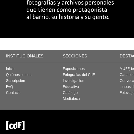
INSTITUCIONALES
SECCIONES
DESTA
Inicio
Exposiciones
MUFF, fes
Quiénes somos
Fotografías del CdF
Canal d
Suscripción
Investigación
Convoca
FAQ
Educativa
Líneas d
Contacto
Catálogo
Fotoviaj
Mediateca