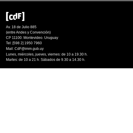
Av. 18 de Julio 885
(entre Andes y Convención)
CP 11100. Montevideo. Uruguay
Tel: [598 2] 1950 7960
Mail:
CdF@imm.gub.uy
Lunes, miércoles, jueves, viernes: de 10 a 19.30 h.
Martes: de 10 a 21 h. Sábados de 9.30 a 14.30 h.