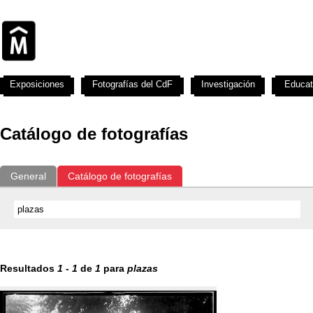
Exposiciones
Fotografías del CdF
Investigación
Educat
Catálogo de fotografías
General
Catálogo de fotografías
Resultados
1
-
1
de
1
para
plazas