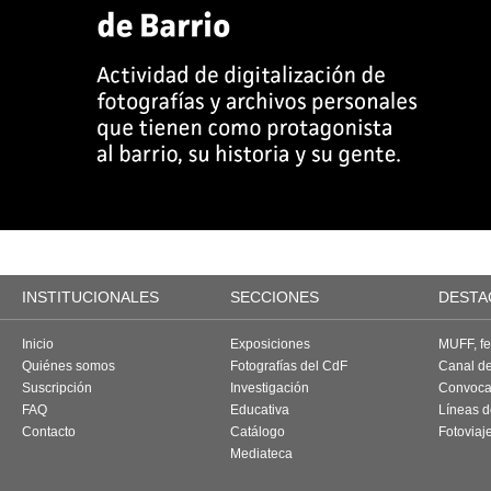
INSTITUCIONALES
SECCIONES
DESTA
Inicio
Exposiciones
MUFF, fes
Quiénes somos
Fotografías del CdF
Canal d
Suscripción
Investigación
Convoca
FAQ
Educativa
Líneas d
Contacto
Catálogo
Fotoviaj
Mediateca