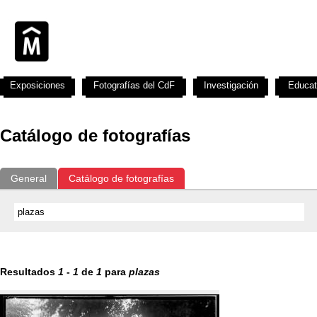
Exposiciones
Fotografías del CdF
Investigación
Educat
Catálogo de fotografías
General
Catálogo de fotografías
Resultados
1
-
1
de
1
para
plazas