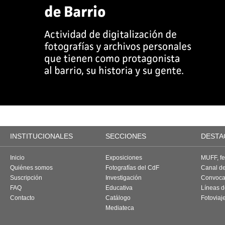
INSTITUCIONALES
SECCIONES
DESTA
Inicio
Exposiciones
MUFF, fes
Quiénes somos
Fotografías del CdF
Canal d
Suscripción
Investigación
Convoca
FAQ
Educativa
Líneas d
Contacto
Catálogo
Fotoviaj
Mediateca