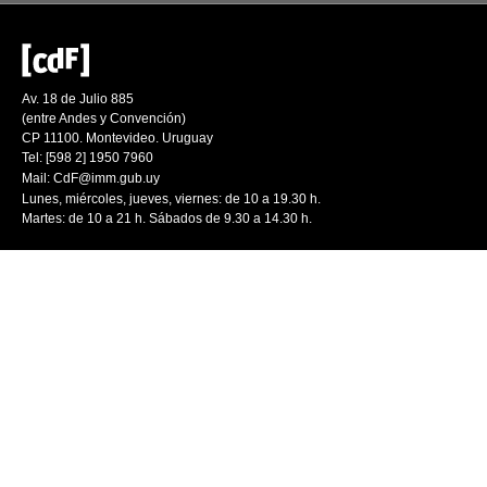
Av. 18 de Julio 885
(entre Andes y Convención)
CP 11100. Montevideo. Uruguay
Tel: [598 2] 1950 7960
Mail:
CdF@imm.gub.uy
Lunes, miércoles, jueves, viernes: de 10 a 19.30 h.
Martes: de 10 a 21 h. Sábados de 9.30 a 14.30 h.