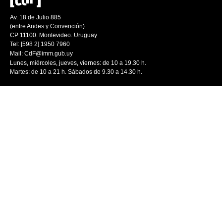
Av. 18 de Julio 885
(entre Andes y Convención)
CP 11100. Montevideo. Uruguay
Tel: [598 2] 1950 7960
Mail:
CdF@imm.gub.uy
Lunes, miércoles, jueves, viernes: de 10 a 19.30 h.
Martes: de 10 a 21 h. Sábados de 9.30 a 14.30 h.