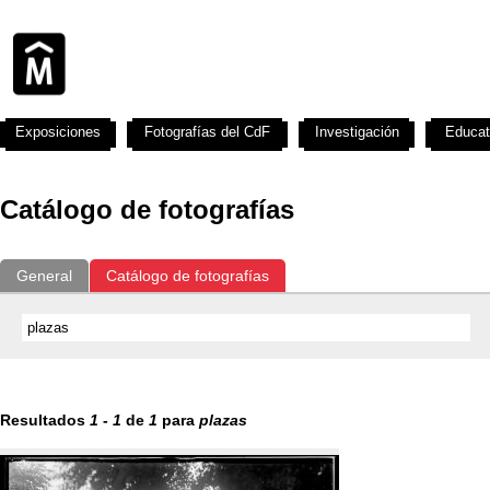
Exposiciones
Fotografías del CdF
Investigación
Educat
Catálogo de fotografías
General
Catálogo de fotografías
Resultados
1
-
1
de
1
para
plazas