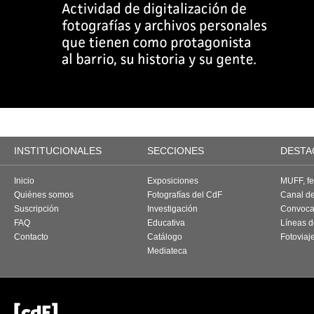
INSTITUCIONALES
SECCIONES
DESTA
Inicio
Exposiciones
MUFF, fes
Quiénes somos
Fotografías del CdF
Canal d
Suscripción
Investigación
Convoca
FAQ
Educativa
Líneas d
Contacto
Catálogo
Fotoviaj
Mediateca