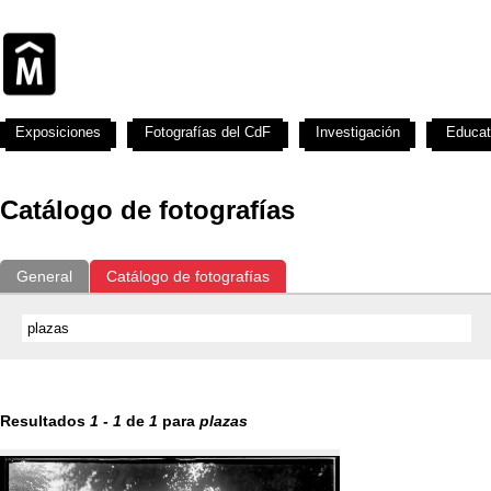
Exposiciones
Fotografías del CdF
Investigación
Educat
Catálogo de fotografías
General
Catálogo de fotografías
Resultados
1
-
1
de
1
para
plazas