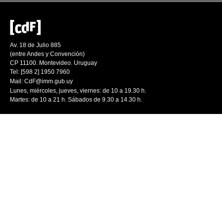
Av. 18 de Julio 885
(entre Andes y Convención)
CP 11100. Montevideo. Uruguay
Tel: [598 2] 1950 7960
Mail:
CdF@imm.gub.uy
Lunes, miércoles, jueves, viernes: de 10 a 19.30 h.
Martes: de 10 a 21 h. Sábados de 9.30 a 14.30 h.