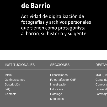
INSTITUCIONALES
SECCIONES
DESTA
Inicio
Exposiciones
MUFF, fes
Quiénes somos
Fotografías del CdF
Canal d
Suscripción
Investigación
Convoca
FAQ
Educativa
Líneas d
Contacto
Catálogo
Fotoviaj
Mediateca