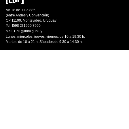
Av. 18 de Julio 885
(entre Andes y Convención)
CP 11100. Montevideo. Uruguay
Tel: [598 2] 1950 7960
Mail:
CdF@imm.gub.uy
Lunes, miércoles, jueves, viernes: de 10 a 19.30 h.
Martes: de 10 a 21 h. Sábados de 9.30 a 14.30 h.