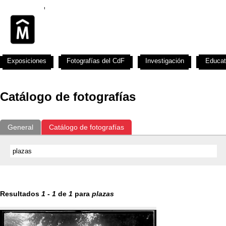
Exposiciones
Fotografías del CdF
Investigación
Educat
Catálogo de fotografías
General
Catálogo de fotografías
Resultados
1
-
1
de
1
para
plazas