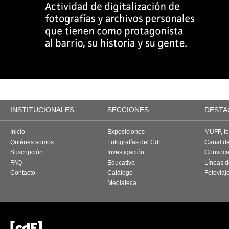
INSTITUCIONALES
SECCIONES
DESTA
Inicio
Exposiciones
MUFF, fes
Quiénes somos
Fotografías del CdF
Canal d
Suscripción
Investigación
Convoca
FAQ
Educativa
Líneas d
Contacto
Catálogo
Fotoviaj
Mediateca