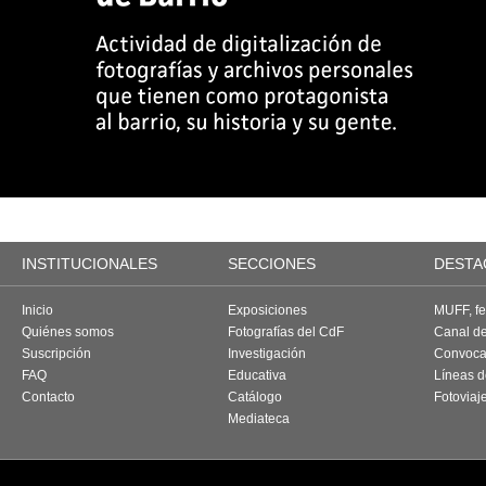
INSTITUCIONALES
SECCIONES
DESTA
Inicio
Exposiciones
MUFF, fes
Quiénes somos
Fotografías del CdF
Canal d
Suscripción
Investigación
Convoca
FAQ
Educativa
Líneas d
Contacto
Catálogo
Fotoviaj
Mediateca