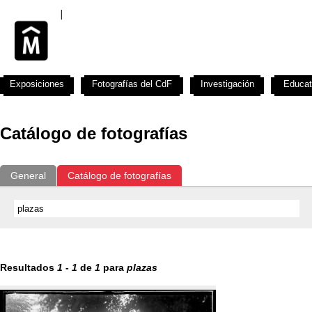
Exposiciones
Fotografías del CdF
Investigación
Educat
Catálogo de fotografías
General
Catálogo de fotografías
Resultados
1
-
1
de
1
para
plazas