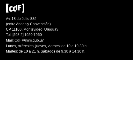
Av. 18 de Julio 885
(entre Andes y Convención)
CP 11100. Montevideo. Uruguay
Tel: [598 2] 1950 7960
Mail:
CdF@imm.gub.uy
Lunes, miércoles, jueves, viernes: de 10 a 19.30 h.
Martes: de 10 a 21 h. Sábados de 9.30 a 14.30 h.